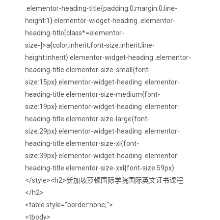
.elementor-heading-title{padding:0;margin:0;line-
height:1}.elementor-widget-heading .elementor-
heading-title[class*=elementor-
size-]>a{color:inherit;font-size:inherit;line-
height:inherit}.elementor-widget-heading .elementor-
heading-title.elementor-size-small{font-
size:15px}.elementor-widget-heading .elementor-
heading-title.elementor-size-medium{font-
size:19px}.elementor-widget-heading .elementor-
heading-title.elementor-size-large{font-
size:29px}.elementor-widget-heading .elementor-
heading-title.elementor-size-xl{font-
size:39px}.elementor-widget-heading .elementor-
heading-title.elementor-size-xxl{font-size:59px}
</style><h2>新加坡莎顿国际学院国际英文证书课程
</h2>
<table style="border:none;">
<tbody>